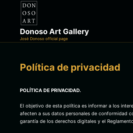
S
a
l
t
Donoso Art Gallery
a
José Donoso official page
r
a
l
Política de privacidad
c
o
n
POLÍTICA DE PRIVACIDAD.
t
e
El objetivo de esta política es informar a los int
n
afecten a sus datos personales de conformidad co
i
garantía de los derechos digitales y el Reglamen
d
o