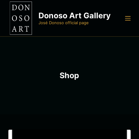
S
Donoso Art Gallery
a
l
José Donoso official page
t
a
r
a
l
c
Shop
o
n
t
e
n
i
d
o