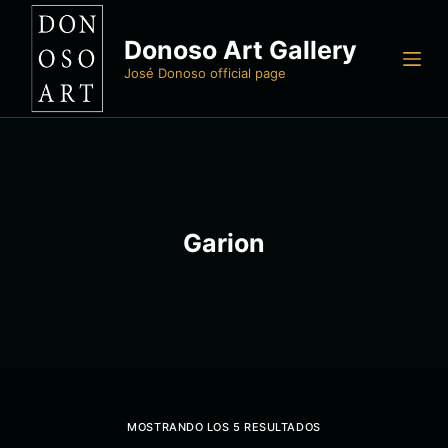
S
Donoso Art Gallery
a
l
José Donoso official page
t
a
r
a
l
c
Garion
o
n
t
e
n
i
d
MOSTRANDO LOS 5 RESULTADOS
o