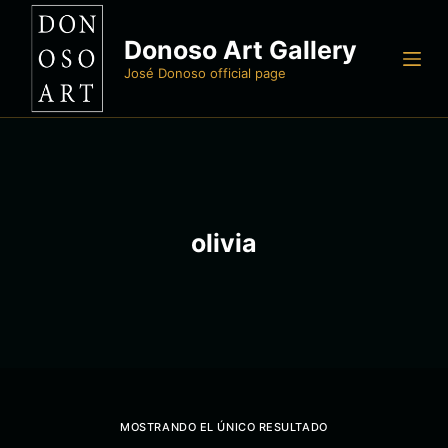
S
Donoso Art Gallery
a
l
José Donoso official page
t
a
r
a
l
c
olivia
o
n
t
e
n
i
d
MOSTRANDO EL ÚNICO RESULTADO
o