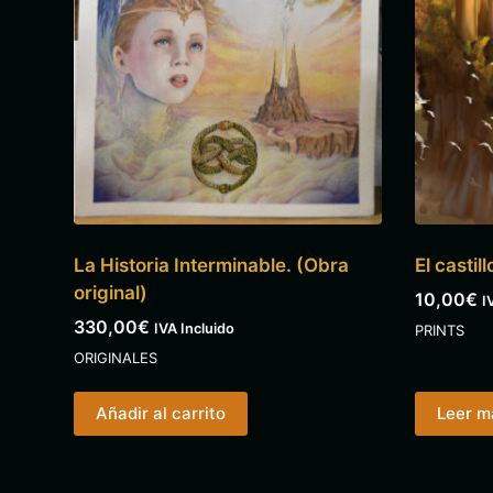
La Historia Interminable. (Obra
El castil
original)
10,00
€
I
330,00
€
IVA Incluido
PRINTS
ORIGINALES
Añadir al carrito
Leer m