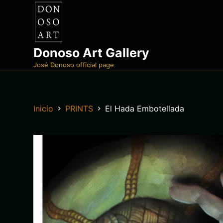
S
a
l
t
Donoso Art Gallery
a
José Donoso official page
r
a
l
Inicio
PRINTS
El Hada Embotellada
c
o
n
t
e
n
i
d
o