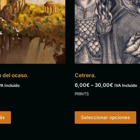
lo del ocaso.
Cetrera.
6,00
€
–
30,00
€
VA Incluido
IVA Incluido
PRINTS
ás
Seleccionar opciones