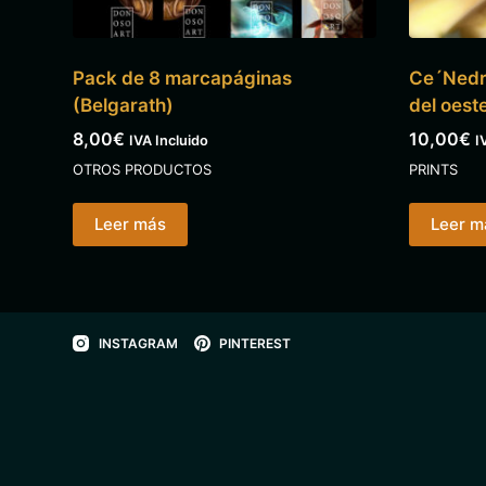
Pack de 8 marcapáginas
Ce´Nedra
(Belgarath)
del oest
8,00
€
10,00
€
IVA Incluido
I
OTROS PRODUCTOS
PRINTS
Leer más
Leer m
INSTAGRAM
PINTEREST