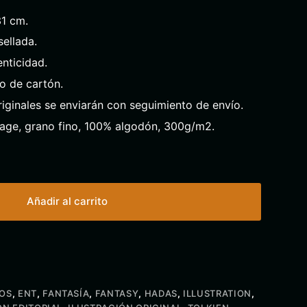
31 cm.
ellada.
enticidad.
o de cartón.
riginales se enviarán con seguimiento de envío.
tage, grano fino, 100% algodón, 300g/m2.
Añadir al carrito
OS
,
ENT
,
FANTASÍA
,
FANTASY
,
HADAS
,
ILLUSTRATION
,