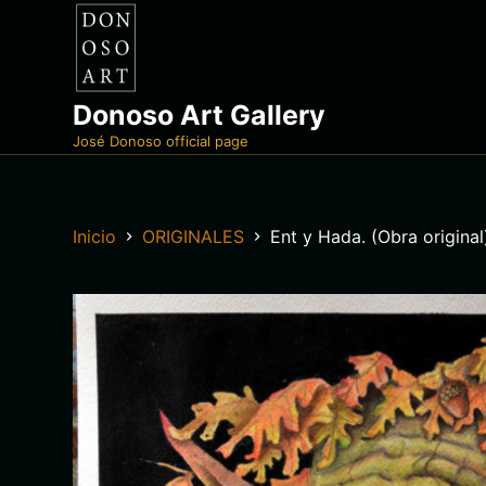
S
a
l
t
Donoso Art Gallery
a
José Donoso official page
r
a
l
Inicio
ORIGINALES
Ent y Hada. (Obra original
c
o
n
t
e
n
i
d
o