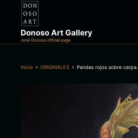
S
a
l
t
Donoso Art Gallery
a
José Donoso official page
r
a
l
Inicio
ORIGINALES
Pandas rojos sobre carpa. 
c
o
n
t
e
n
i
d
o