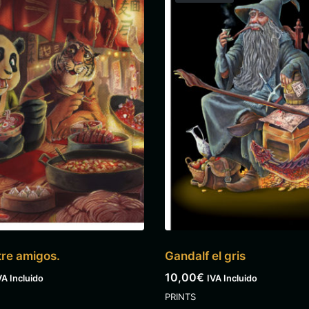
re amigos.
Gandalf el gris
10,00
€
VA Incluido
IVA Incluido
PRINTS