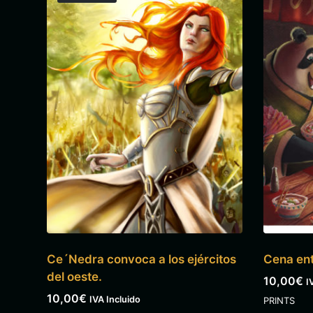
Ce´Nedra convoca a los ejércitos
Cena ent
del oeste.
10,00
€
I
10,00
€
IVA Incluido
PRINTS