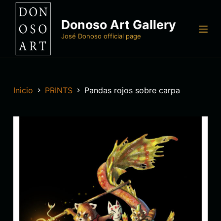
S
Donoso Art Gallery
a
l
José Donoso official page
t
a
r
a
Inicio
PRINTS
Pandas rojos sobre carpa
l
c
o
n
t
e
n
i
d
o